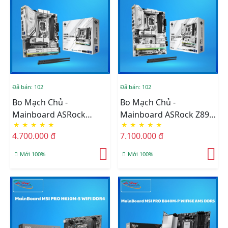
Đã bán: 102
Đã bán: 102
Bo Mạch Chủ -
Bo Mạch Chủ -
Mainboard ASRock
Mainboard ASRock Z890
★
★
★
★
★
★
★
★
★
★
B860M STEEL LEGEND
STEEL LEGEND WIFI
4.700.000 đ
7.100.000 đ
WIFI
Mới 100%
Mới 100%