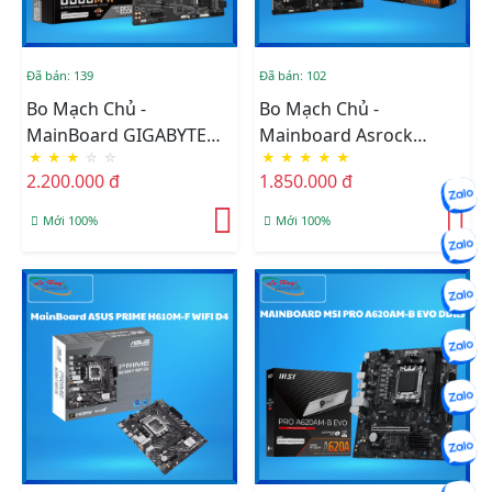
Đã bán: 139
Đã bán: 102
Bo Mạch Chủ -
Bo Mạch Chủ -
MainBoard GIGABYTE
Mainboard Asrock
★
★
★
☆
☆
★
★
★
★
★
B550M K AM4
A620AM-HVS AM5
2.200.000 đ
1.850.000 đ
Mới 100%
Mới 100%