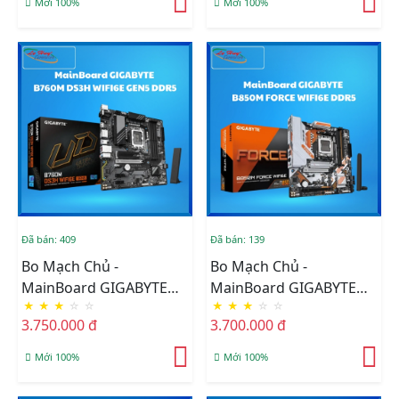
Mới 100%
Mới 100%
Đã bán: 409
Đã bán: 139
Bo Mạch Chủ -
Bo Mạch Chủ -
MainBoard GIGABYTE
MainBoard GIGABYTE
★
★
★
☆
☆
★
★
★
☆
☆
B760M DS3H WIFI6E
B850M FORCE WIFI6E
3.750.000 đ
3.700.000 đ
GEN5 DDR5
DDR5 AM5
Mới 100%
Mới 100%