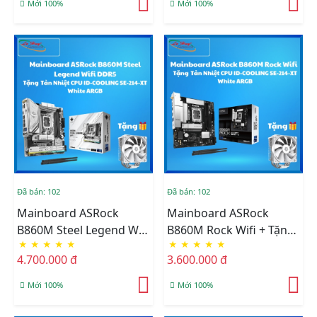
Mới 100%
Mới 100%
Đã bán: 102
Đã bán: 102
Mainboard ASRock
Mainboard ASRock
B860M Steel Legend Wifi
B860M Rock Wifi + Tặng
★
★
★
★
★
★
★
★
★
★
DDR5+ Tặng Tản Nhiệt
Tản Nhiệt CPU ID-
4.700.000 đ
3.600.000 đ
CPU ID-COOLING SE-
COOLING SE-214-XT
214-XT White ARGB
White ARGB
Mới 100%
Mới 100%