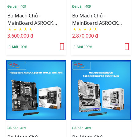
Đã bán: 409
Đã bán: 409
Bo Mạch Chủ -
Bo Mạch Chủ -
MainBoard ASROCK
MainBoard ASROCK
★
★
★
★
★
★
★
★
★
★
B650M PRO RS WIFI AM5
B650M-HDV/M.2 AM5
3.600.000 đ
2.870.000 đ
Mới 100%
Mới 100%
Đã bán: 409
Đã bán: 409