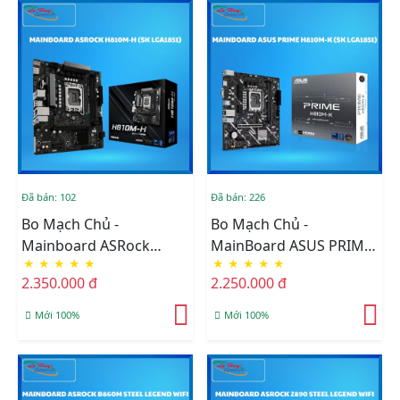
Đã bán: 102
Đã bán: 226
Bo Mạch Chủ -
Bo Mạch Chủ -
Mainboard ASRock
MainBoard ASUS PRIME
★
★
★
★
★
★
★
★
★
★
H810M-H DDR5
H810M-K DDR5
2.350.000 đ
2.250.000 đ
Mới 100%
Mới 100%