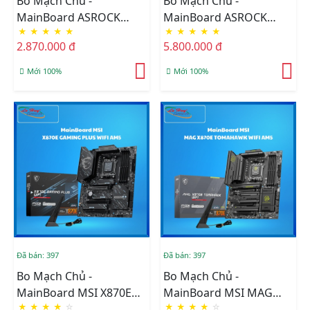
Bo Mạch Chủ -
Bo Mạch Chủ -
MainBoard ASROCK
MainBoard ASROCK
★
★
★
★
★
★
★
★
★
★
B650M-H/M.2+ WIFI AM5
X870 PRO RS WIFI AM5
2.870.000 đ
5.800.000 đ
Mới 100%
Mới 100%
Đã bán: 397
Đã bán: 397
Bo Mạch Chủ -
Bo Mạch Chủ -
MainBoard MSI X870E
MainBoard MSI MAG
★
★
★
★
☆
★
★
★
★
☆
GAMING PLUS WIFI AM5
X870E TOMAHAWK WIFI