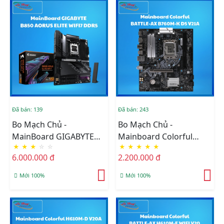
Đã bán: 139
Đã bán: 243
Bo Mạch Chủ -
Bo Mạch Chủ -
MainBoard GIGABYTE
Mainboard Colorful
★
★
★
☆
☆
★
★
★
★
★
B850 AORUS ELITE WIFI7
BATTLE-AX B760M-K D5
6.000.000 đ
2.200.000 đ
DDR5 AM5
V21A
Mới 100%
Mới 100%