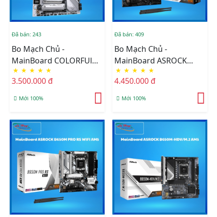
Đã bán: 243
Đã bán: 409
Bo Mạch Chủ -
Bo Mạch Chủ -
MainBoard COLORFUl
MainBoard ASROCK
★
★
★
★
★
★
★
★
★
★
CVN B650M GAMING
B850M PRO RS WIFI AM5
3.500.000 đ
4.450.000 đ
FROZEN V14 AM5 DDR5
Mới 100%
Mới 100%