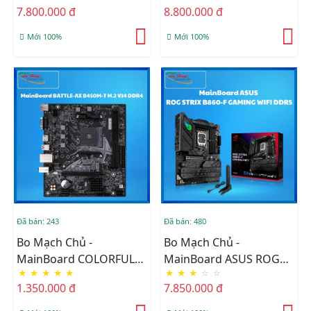
7.800.000 đ
8.800.000 đ
AM5
Mới 100%
Mới 100%
Đã bán: 243
Đã bán: 480
Bo Mạch Chủ -
Bo Mạch Chủ -
MainBoard COLORFUL
MainBoard ASUS ROG
★
★
★
★
★
★
★
★
☆
☆
BATTLE-AX B450M-T M.2
STRIX B860-F GAMING
1.350.000 đ
7.850.000 đ
V14 DDR4
WIFI DDR5