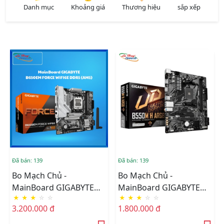
Danh mục
Khoảng giá
Thương hiệu
sắp xếp
Đã bán: 139
Đã bán: 139
Bo Mạch Chủ -
Bo Mạch Chủ -
MainBoard GIGABYTE
MainBoard GIGABYTE
★
★
★
☆
☆
★
★
★
☆
☆
B650EM FORCE WIFI6E
B550M H ARGB
3.200.000 đ
1.800.000 đ
DDR5 (AM5)