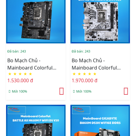
Đã bán: 243
Đã bán: 243
Bo Mạch Chủ -
Bo Mạch Chủ -
Mainboard Colorful
Mainboard Colorful
★
★
★
★
★
★
★
★
★
★
H610M-D V20A
BATTLE-AX H610M-E WIFI
1.530.000 đ
1.970.000 đ
V20
Mới 100%
Mới 100%