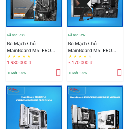
Đã bán: 233
Đã bán: 397
Bo Mạch Chủ -
Bo Mạch Chủ -
MainBoard MSI PRO
MainBoard MSI PRO
★
★
★
★
★
★
★
★
★
☆
H610M-S WIFI DDR4
B840M-P WIFI6E AM5
1.980.000 đ
3.170.000 đ
DDR5
Mới 100%
Mới 100%