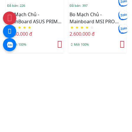
Đã bán: 226
Đã bán: 397
Bo Mạch Chủ -
Bo Mạch Chủ -
MainBoard ASUS PRIME
Mainboard MSI PRO
★
★
★
★
★
★
★
★
★
☆
H610M-F WIFI D4
A620AM-B EVO AM5
1.880.000 đ
2.600.000 đ
DDR5
Mới 100%
Mới 100%