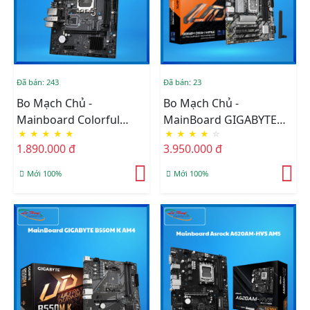
Đã bán: 243
Đã bán: 23
Bo Mạch Chủ -
Bo Mạch Chủ -
Mainboard Colorful
MainBoard GIGABYTE
★
★
★
★
★
★
★
★
★
☆
BATTLE AX H610M P WIFI
B860M DS3H WIFI6E
1.890.000 đ
3.950.000 đ
D5 V20
DDR5
Mới 100%
Mới 100%