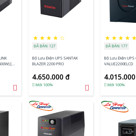
★
★
★
★
☆
★
★
★
★
ĐÃ BÁN: 127
ĐÃ BÁN: 177
LINK
Bộ Lưu Điện UPS SANTAK
Bộ Lưu Điện UPS
400W) [ƯU
BLAZER 2200 PRO
VALUE2200ELCD
4.650.000 đ
4.015.000
Mới 100%
Mới 100%