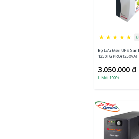
★
★
★
★
★
Đ
Bộ Lưu Điện UPS San
1250TG PRO(1250VA)
3.050.000 đ
Mới 100%