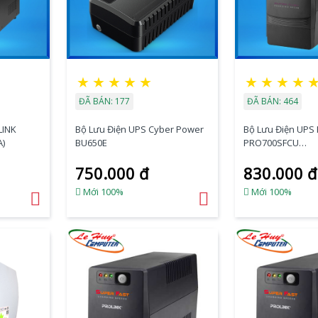
★
★
★
★
★
★
★
★
★
ĐÃ BÁN: 177
ĐÃ BÁN: 464
LINK
Bộ Lưu Điện UPS Cyber Power
Bộ Lưu Điện UPS
A)
BU650E
PRO700SFCU
(650VA/360W/USB
750.000 đ
830.000 đ
Mới 100%
Mới 100%