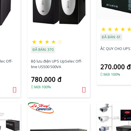
★
★
★
★
ĐÃ BÁN: 61
★
★
★
★
☆
ẮC QUY CHO UPS 
ĐÃ BÁN: 370
ec Off-
Bộ lưu điện UPS UpSelec Off-
270.000 đ
line US500 500VA
Mới 100%
780.000 đ
Mới 100%