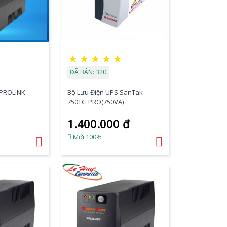
★
★
★
★
★
★
ĐÃ BÁN: 320
 PROLINK
Bộ Lưu Điện UPS SanTak
750TG PRO(750VA)
)
1.400.000 đ
Mới 100%