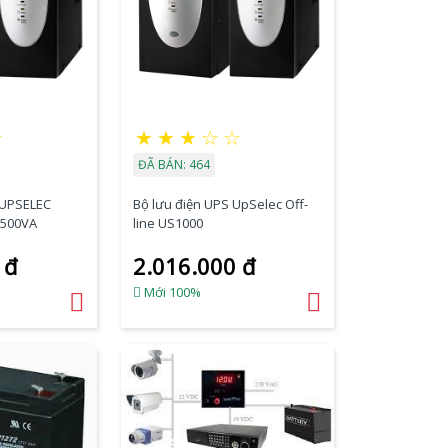
☆
★
★
★
☆
☆
ĐÃ BÁN: 464
 UPSELEC
Bộ lưu điện UPS UpSelec Off-
1500VA
line US1000
 đ
2.016.000 đ
Mới 100%