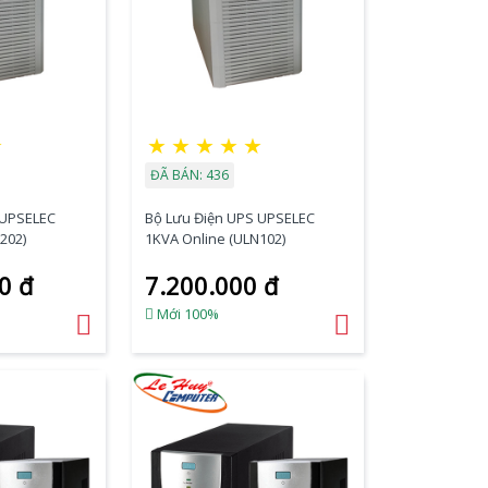
★
★
★
★
★
★
ĐÃ BÁN: 436
 UPSELEC
Bộ Lưu Điện UPS UPSELEC
202)
1KVA Online (ULN102)
0 đ
7.200.000 đ
Mới 100%