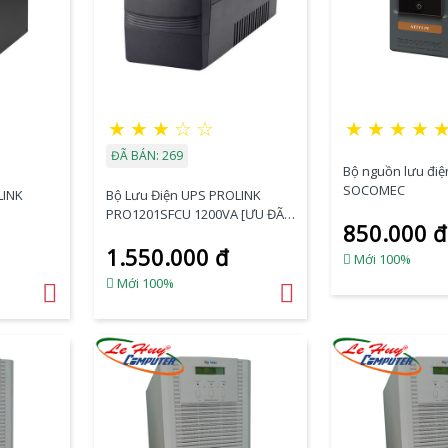
★
★
★
☆
☆
★
★
★
★
ĐÃ BÁN: 269
Bộ nguồn lưu đi
SOCOMEC
LINK
Bộ Lưu Điện UPS PROLINK
PRO1201SFCU 1200VA [ƯU ĐÃI
850.000 đ
CỰC SỐC]
1.550.000 đ
Mới 100%
Mới 100%