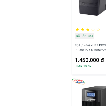
★
★
★
☆
☆
ĐÃ BÁN: 443
Bộ Lưu Điện UPS PRO
PRO851SFCU (850VA/
ĐÃI CỰC SỐC]
1.450.000 đ
Mới 100%