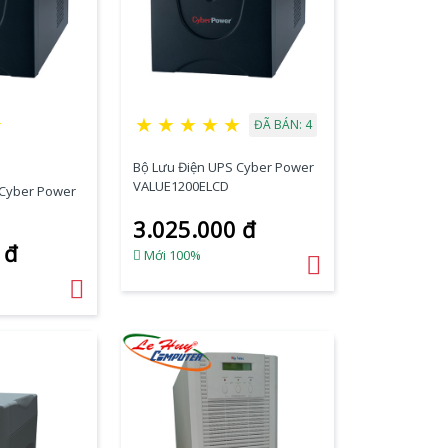
★
★
★
★
★
★
ĐÃ BÁN: 4
Bộ Lưu Điện UPS Cyber Power
VALUE1200ELCD
 Cyber Power
3.025.000 đ
 đ
Mới 100%