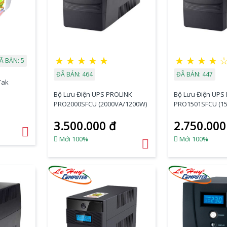
★
★
★
★
★
★
★
★
★
Ã BÁN: 5
ĐÃ BÁN: 464
ĐÃ BÁN: 447
Tak
Bộ Lưu Điện UPS PROLINK
Bộ Lưu Điện UPS
PRO2000SFCU (2000VA/1200W)
PRO1501SFCU (1
3.500.000 đ
2.750.000
Mới 100%
Mới 100%