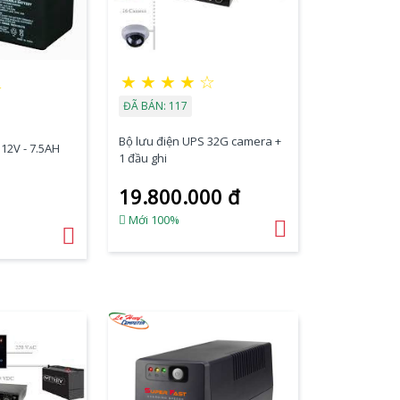
★
★
★
★
☆
★
ĐÃ BÁN: 117
Bộ lưu điện UPS 32G camera +
12V - 7.5AH
1 đầu ghi
19.800.000 đ
Mới 100%