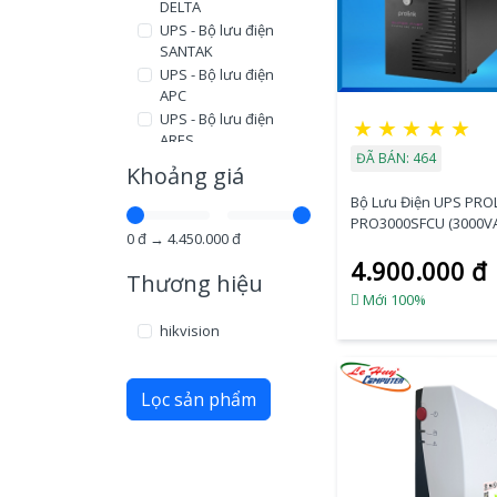
DELTA
UPS - Bộ lưu điện
SANTAK
UPS - Bộ lưu điện
APC
UPS - Bộ lưu điện
★
★
★
★
★
ARES
ĐÃ BÁN: 464
UPS - Bộ lưu điện
Khoảng giá
PROLINK
Bộ Lưu Điện UPS PRO
UPS - Bộ lưu điện
PRO3000SFCU (3000V
CAMERA
0
đ →
4.450.000
đ
UPS - Ắc Quy
4.900.000 đ
Thương hiệu
UPS Hikvision
Mới 100%
UPS - Bộ lưu điện Up
Selec
hikvision
UPS - Bộ lưu điện
Socomec
Lọc sản phẩm