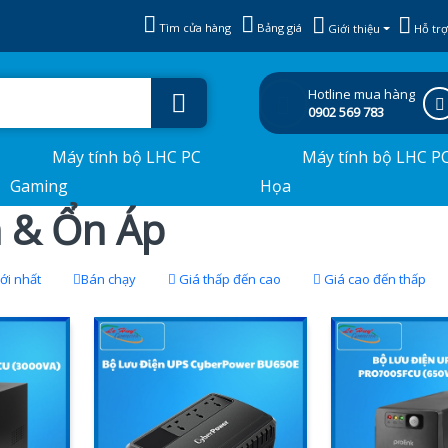
Tìm cửa hàng
Bảng giá
Giới thiệu
Hỗ trợ
Hotline mua hàng
0902 569 783
Máy tính bộ LHC PC
Máy tính bộ LHC P
Gaming
Họa
n & Ổn Áp
i nhất
Bán chạy
Giá thấp đến cao
Giá cao đến thấp