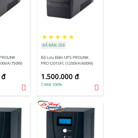
☆
★
★
★
★
★
ĐÃ BÁN: 256
 PROLINK
Bộ Lưu Điện UPS PROLINK
500VA/750W)
PRO1201SFC (1200VA/600W)
 đ
1.500.000 đ
Mới 100%