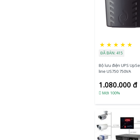
★
★
★
★
★
ĐÃ BÁN: 415
Bộ lưu điện UPS UpSel
line US750 750VA
1.080.000 đ
Mới 100%