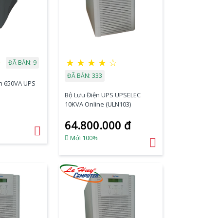
★
★
★
★
★
☆
ĐÃ BÁN: 9
ĐÃ BÁN: 333
ện 650VA UPS
Bộ Lưu Điện UPS UPSELEC
10KVA Online (ULN103)
64.800.000 đ
Mới 100%